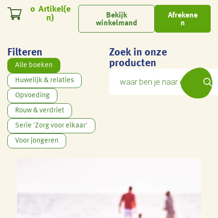
0
Bekijk
Afrekene
winkelmand
n
Filteren
Zoek in onze
producten
Alle boeken
Huwelijk & relaties
Opvoeding
Rouw & verdriet
Serie 'Zorg voor elkaar'
Voor jongeren