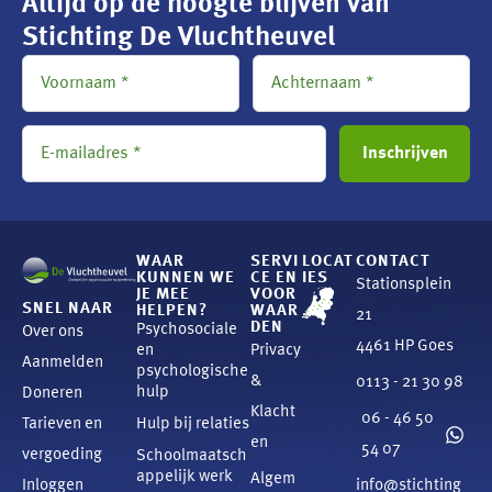
Altijd op de hoogte blijven van
Stichting De Vluchtheuvel
WAAR
SERVI
LOCAT
CONTACT
KUNNEN WE
CE EN
IES
Stationsplein
JE MEE
VOOR
SNEL NAAR
HELPEN?
WAAR
21
DEN
Psychosociale
Over ons
4461 HP Goes
en
Privacy
Aanmelden
psychologische
&
0113 - 21 30 98
hulp
Doneren
Klacht
06 - 46 50
Tarieven en
Hulp bij relaties
en
54 07
vergoeding
Schoolmaatsch
appelijk werk
Algem
Inloggen
info@stichting