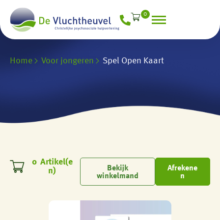
0
Home
Voor jongeren
Spel Open Kaart
0
Bekijk
Afrekene
winkelmand
n