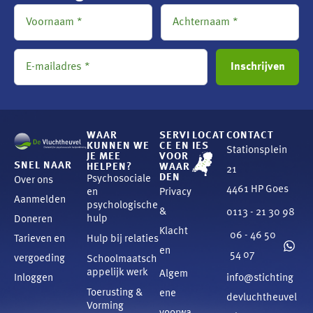
WAAR
SERVI
LOCAT
CONTACT
KUNNEN WE
CE EN
IES
Stationsplein
JE MEE
VOOR
SNEL NAAR
HELPEN?
WAAR
21
DEN
Psychosociale
Over ons
4461 HP Goes
en
Privacy
Aanmelden
psychologische
&
0113 - 21 30 98
hulp
Doneren
Klacht
06 - 46 50
Tarieven en
Hulp bij relaties
en
54 07
vergoeding
Schoolmaatsch
appelijk werk
Algem
Inloggen
info@stichting
Toerusting &
ene
devluchtheuvel
Vorming