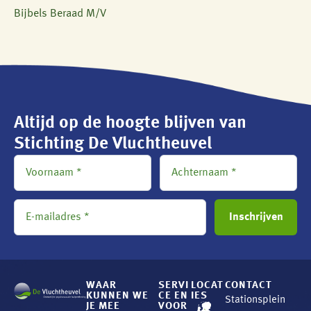
Bijbels Beraad M/V
Altijd op de hoogte blijven van
Stichting De Vluchtheuvel
WAAR
SERVI
LOCAT
CONTACT
KUNNEN WE
CE EN
IES
Stationsplein
JE MEE
VOOR