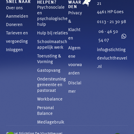
SNEL NAAR
HELPEN?
WAAR
21
DEN
Psychosociale
Over ons
4461 HP Goes
en
Privacy
Aanmelden
psychologische
&
0113 - 21 30 98
hulp
Doneren
Klacht
06 - 46 50
Tarieven en
Hulp bij relaties
en
54 07
vergoeding
Schoolmaatsch
appelijk werk
Algem
Inloggen
info@stichting
Toerusting &
ene
devluchtheuvel
Vorming
voorwa
.nl
Gastopvang
arden
Ondersteuning
Disclai
gemeente en
pastoraat
mer
Workbalance
Personal
Balance
Mediagebruik
©2026 Stichting De Vluchtheuvel