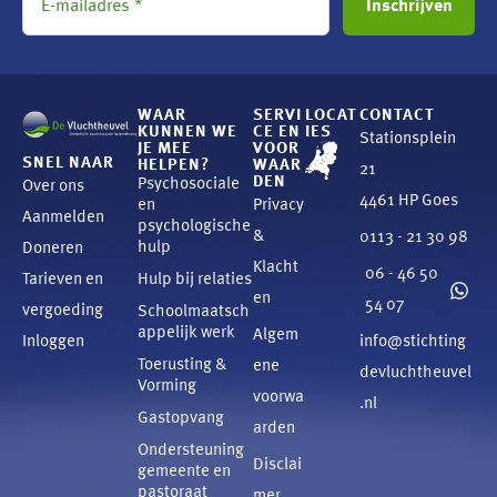
WAAR
SERVI
LOCAT
CONTACT
KUNNEN WE
CE EN
IES
Stationsplein
JE MEE
VOOR
SNEL NAAR
HELPEN?
WAAR
21
DEN
Psychosociale
Over ons
4461 HP Goes
en
Privacy
Aanmelden
psychologische
&
0113 - 21 30 98
hulp
Doneren
Klacht
06 - 46 50
Tarieven en
Hulp bij relaties
en
54 07
vergoeding
Schoolmaatsch
appelijk werk
Algem
Inloggen
info@stichting
Toerusting &
ene
devluchtheuvel
Vorming
voorwa
.nl
Gastopvang
arden
Ondersteuning
Disclai
gemeente en
pastoraat
mer