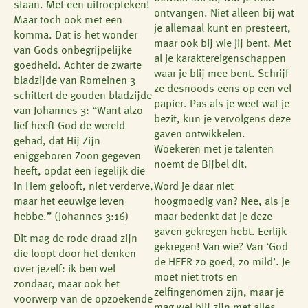
staan. Met een uitroepteken!
ontvangen. Niet alleen bij wat
Maar toch ook met een
je allemaal kunt en presteert,
komma. Dat is het wonder
maar ook bij wie jij bent. Met
van Gods onbegrijpelijke
al je karaktereigenschappen
goedheid. Achter de zwarte
waar je blij mee bent. Schrijf
bladzijde van Romeinen 3
ze desnoods eens op een vel
schittert de gouden bladzijde
papier. Pas als je weet wat je
van Johannes 3: “Want alzo
bezit, kun je vervolgens deze
lief heeft God de wereld
gaven ontwikkelen.
gehad, dat Hij Zijn
Woekeren met je talenten
eniggeboren Zoon gegeven
noemt de Bijbel dit.
heeft, opdat een iegelijk die
in Hem gelooft, niet verderve,
Word je daar niet
maar het eeuwige leven
hoogmoedig van? Nee, als je
hebbe.” (Johannes 3:16)
maar bedenkt dat je deze
gaven gekregen hebt. Eerlijk
Dit mag de rode draad zijn
gekregen! Van wie? Van ‘God
die loopt door het denken
de HEER zo goed, zo mild’. Je
over jezelf: ik ben wel
moet niet trots en
zondaar, maar ook het
zelfingenomen zijn, maar je
voorwerp van de opzoekende