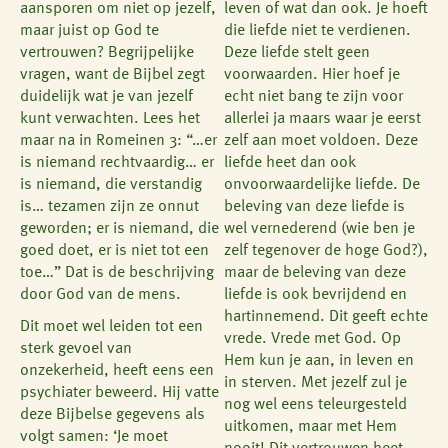
aansporen om niet op jezelf,
leven of wat dan ook. Je hoeft
maar juist op God te
die liefde niet te verdienen.
vertrouwen? Begrijpelijke
Deze liefde stelt geen
vragen, want de Bijbel zegt
voorwaarden. Hier hoef je
duidelijk wat je van jezelf
echt niet bang te zijn voor
kunt verwachten. Lees het
allerlei ja maars waar je eerst
maar na in Romeinen 3: “…er
zelf aan moet voldoen. Deze
is niemand rechtvaardig… er
liefde heet dan ook
is niemand, die verstandig
onvoorwaardelijke liefde. De
is… tezamen zijn ze onnut
beleving van deze liefde is
geworden; er is niemand, die
wel vernederend (wie ben je
goed doet, er is niet tot een
zelf tegenover de hoge God?),
toe…” Dat is de beschrijving
maar de beleving van deze
door God van de mens.
liefde is ook bevrijdend en
hartinnemend. Dit geeft echte
Dit moet wel leiden tot een
vrede. Vrede met God. Op
sterk gevoel van
Hem kun je aan, in leven en
onzekerheid, heeft eens een
in sterven. Met jezelf zul je
psychiater beweerd. Hij vatte
nog wel eens teleurgesteld
deze Bijbelse gegevens als
uitkomen, maar met Hem
volgt samen: ‘Je moet