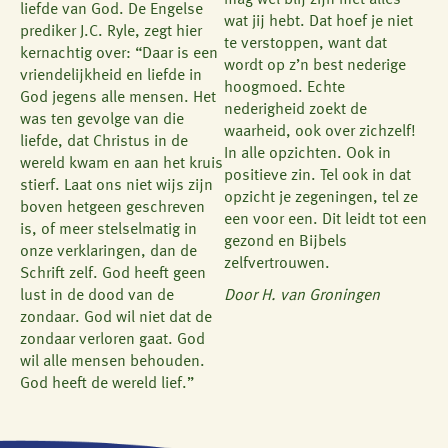
mag wel blij zijn met alles
liefde van God. De Engelse
wat jij hebt. Dat hoef je niet
prediker J.C. Ryle, zegt hier
te verstoppen, want dat
kernachtig over: “Daar is een
wordt op z’n best nederige
vriendelijkheid en liefde in
hoogmoed. Echte
God jegens alle mensen. Het
nederigheid zoekt de
was ten gevolge van die
waarheid, ook over zichzelf!
liefde, dat Christus in de
In alle opzichten. Ook in
wereld kwam en aan het kruis
positieve zin. Tel ook in dat
stierf. Laat ons niet wijs zijn
opzicht je zegeningen, tel ze
boven hetgeen geschreven
een voor een. Dit leidt tot een
is, of meer stelselmatig in
gezond en Bijbels
onze verklaringen, dan de
zelfvertrouwen.
Schrift zelf. God heeft geen
lust in de dood van de
Door H. van Groningen
zondaar. God wil niet dat de
zondaar verloren gaat. God
wil alle mensen behouden.
God heeft de wereld lief.”