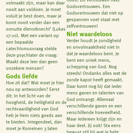
nooit! Dit vertrouwen heet
volmaakt zijn, maar kan daar
Godsvertrouwen. Een
nooit aan voldoen. Je moet
Godsvertrouwen dat niet op
voluit je best doen, maar je
gespannen voet staat met
komt nooit verder dan een
zelfvertrouwen!
onnutte dienstknecht’ (Lukas
Niet waardeloos
17:10). Met een variant op
Verder houdt je zondigheid
een bepaalde
en onvolmaaktheid niet in
catechismusvraag stelde
dat je waardeloos bent. Je
deze psychiater de vraag:
bent een uniek mens,
Maakt deze leer dan geen
schepping van God. Nog
onzekere mensen?
steeds! Ondanks alles wat de
Gods liefde
zonde kapot heeft gemaakt.
Hoe zit dat? Wat moet je hier
Daar komt nog bij dat ieder
nou op antwoorden? Eerst
mens gaven en talenten van
dit: In het licht van de
God ontvangt. Allemaal
hoogheid, de heiligheid en de
verschillende gaven en een
rechtvaardigheid van God
verschillende hoeveelheid.
heb je Hem niets goeds aan
Maar iedereen krijgt zijn en
te bieden. Integendeel, dan
haar deel. Jij ook! Sta eens
moet je Romeinen 3 laten
bewust stil bij wat je hebt