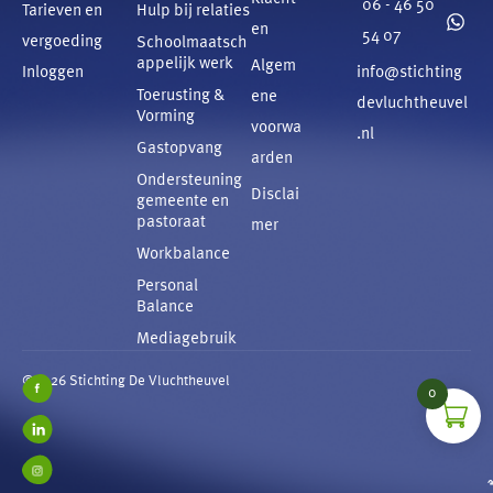
06 - 46 50
Tarieven en
Hulp bij relaties
en
54 07
vergoeding
Schoolmaatsch
appelijk werk
Algem
Inloggen
info@stichting
Toerusting &
ene
devluchtheuvel
Vorming
voorwa
.nl
Gastopvang
arden
Ondersteuning
Disclai
gemeente en
pastoraat
mer
Workbalance
Personal
Balance
Mediagebruik
©2026 Stichting De Vluchtheuvel
0