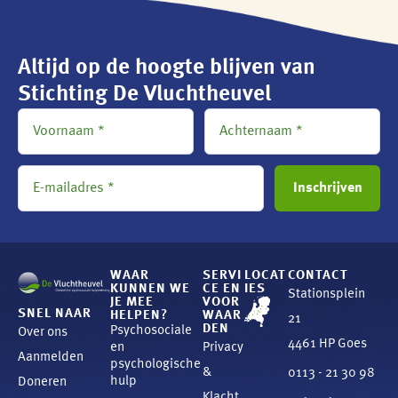
Altijd op de hoogte blijven van
Stichting De Vluchtheuvel
WAAR
SERVI
LOCAT
CONTACT
KUNNEN WE
CE EN
IES
Stationsplein
JE MEE
VOOR
SNEL NAAR
HELPEN?
WAAR
21
DEN
Psychosociale
Over ons
4461 HP Goes
en
Privacy
Aanmelden
psychologische
&
0113 - 21 30 98
hulp
Doneren
Klacht