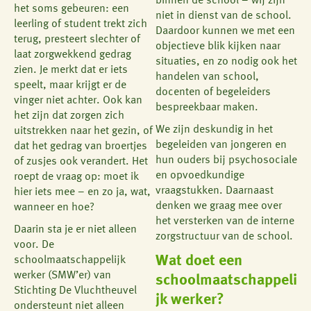
binnen de school – wij zijn
het soms gebeuren: een
niet in dienst van de school.
leerling of student trekt zich
Daardoor kunnen we met een
terug, presteert slechter of
objectieve blik kijken naar
laat zorgwekkend gedrag
situaties, en zo nodig ook het
zien. Je merkt dat er iets
handelen van school,
speelt, maar krijgt er de
docenten of begeleiders
vinger niet achter. Ook kan
bespreekbaar maken.
het zijn dat zorgen zich
We zijn deskundig in het
uitstrekken naar het gezin, of
begeleiden van jongeren en
dat het gedrag van broertjes
hun ouders bij psychosociale
of zusjes ook verandert. Het
en opvoedkundige
roept de vraag op: moet ik
vraagstukken. Daarnaast
hier iets mee – en zo ja, wat,
denken we graag mee over
wanneer en hoe?
het versterken van de interne
Daarin sta je er niet alleen
zorgstructuur van de school.
voor. De
Wat doet een
schoolmaatschappelijk
werker (SMW’er) van
schoolmaatschappeli
Stichting De Vluchtheuvel
jk werker?
ondersteunt niet alleen