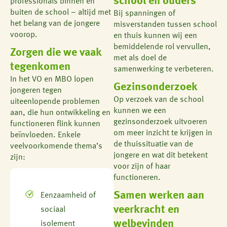
school en ouders
professionals binnen en
buiten de school – altijd met
Bij spanningen of
het belang van de jongere
misverstanden tussen school
voorop.
en thuis kunnen wij een
bemiddelende rol vervullen,
Zorgen die we vaak
met als doel de
tegenkomen
samenwerking te verbeteren.
In het VO en MBO lopen
Gezinsonderzoek
jongeren tegen
Op verzoek van de school
uiteenlopende problemen
kunnen we een
aan, die hun ontwikkeling en
gezinsonderzoek uitvoeren
functioneren flink kunnen
om meer inzicht te krijgen in
beïnvloeden. Enkele
de thuissituatie van de
veelvoorkomende thema’s
jongere en wat dit betekent
zijn:
voor zijn of haar
functioneren.
Samen werken aan
Eenzaamheid of
veerkracht en
sociaal
welbevinden
isolement