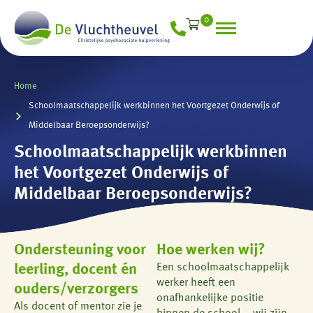
0
Home
Schoolmaatschappelijk werkbinnen het Voortgezet Onderwijs of
Middelbaar Beroepsonderwijs?
Schoolmaatschappelijk werkbinnen
het Voortgezet Onderwijs of
Middelbaar Beroepsonderwijs?
Ondersteuning voor
Hoe werken wij?
leerling, docent én
Een schoolmaatschappelijk
werker heeft een
ouders/verzorgers
onafhankelijke positie
Als docent of mentor zie je