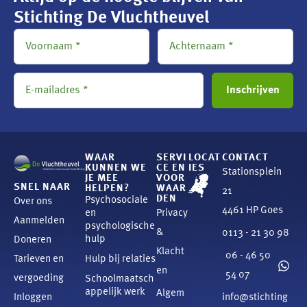
Stichting De Vluchtheuvel
WAAR
SERVI
LOCAT
CONTACT
KUNNEN WE
CE EN
IES
Stationsplein
JE MEE
VOOR
SNEL NAAR
HELPEN?
WAAR
21
DEN
Psychosociale
Over ons
4461 HP Goes
en
Privacy
Aanmelden
psychologische
&
0113 - 21 30 98
hulp
Doneren
Klacht
06 - 46 50
Tarieven en
Hulp bij relaties
en
54 07
vergoeding
Schoolmaatsch
appelijk werk
Algem
Inloggen
info@stichting