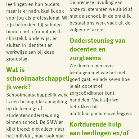
De precieze invulling van
leerlingen en hun ouders,
onze rol stemmen we altijd af
maar is er nadrukkelijk ook
met de school. In de praktijk
voor jou als professional. Wij
bestaat ons werk vaak uit de
zijn betrokken bij scholen
volgende taken:
binnen het reformatorisch-
christelijk onderwijs, en
Ondersteuning van
sluiten in identiteit en
docenten en
werkwijze aan bij deze
zorgteams
grondslag.
We denken mee over
Wat is
leerlingen met wie het niet
schoolmaatschappeli
goed gaat, en adviseren hoe
jk werk?
je als docent of
zorgcoördinator kunt
Schoolmaatschappelijk werk
handelen. Vaak zijn we
is een belangrijke aanvulling
betrokken bij
op de leerling- of
multidisciplinaire overleggen.
studentenondersteuning
binnen school. De SMW’er
Kortdurende hulp
kijkt breed: niet alleen naar
aan leerlingen en/of
het individu, maar ook naar