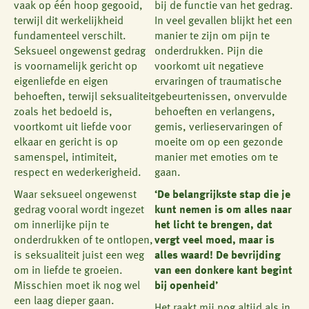
vaak op één hoop gegooid,
bij de functie van het gedrag.
terwijl dit werkelijkheid
In veel gevallen blijkt het een
fundamenteel verschilt.
manier te zijn om pijn te
Seksueel ongewenst gedrag
onderdrukken. Pijn die
is voornamelijk gericht op
voorkomt uit negatieve
eigenliefde en eigen
ervaringen of traumatische
behoeften, terwijl seksualiteit
gebeurtenissen, onvervulde
zoals het bedoeld is,
behoeften en verlangens,
voortkomt uit liefde voor
gemis, verlieservaringen of
elkaar en gericht is op
moeite om op een gezonde
samenspel, intimiteit,
manier met emoties om te
respect en wederkerigheid.
gaan.
Waar seksueel ongewenst
‘De belangrijkste stap die je
gedrag vooral wordt ingezet
kunt nemen is om alles naar
om innerlijke pijn te
het licht te brengen, dat
onderdrukken of te ontlopen,
vergt veel moed, maar is
is seksualiteit juist een weg
alles waard! De bevrijding
om in liefde te groeien.
van een donkere kant begint
Misschien moet ik nog wel
bij openheid’
een laag dieper gaan.
Het raakt mij nog altijd als in