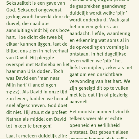
Seksualiteit is een gave van
de gesprekken gaandeweg
God. Seksueel ongewenst
duidelijk wordt welke ‘pijn’
gedrag wordt bewerkt door de
wordt onderdrukt. Vaak gaat
duivel, die naadloos
het om een gebrek aan
aansluiting vindt bij ons boze
aandacht, liefde, waardering
hart. Hoe dicht die twee bij
en erkenning wat soms al in
elkaar kunnen liggen, laat de
de opvoeding en vorming is
Bijbel ons zien in het verhaal
ontstaan. In het dagelijkse
van David. Hij pleegde
leven willen we ‘pijn’ het
overspel met Bathseba en liet
liefst vermijden, zeker als het
haar man Uria doden. Toch
gaat om een onzichtbare
was David een ’man naar
verwonding van het hart. We
Mijn hart’ (Handelingen
zijn geneigd dit op te vullen
13:22). Als David in onze tijd
met iets dat fijn of plezierig
zou leven, hadden we hem al
aanvoelt.
snel afgeschreven. God doet
Het mooiste moment vind ik
dit niet. Hij stuurt de profeet
telkens weer als er echte
Nathan als middel om David
openheid en eerlijkheid
tot inkeer te brengen!
ontstaat. Dat gebeurt alleen
Laat ik meteen duidelijk zijn: