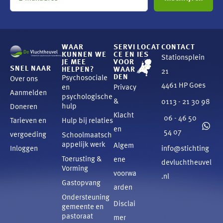
WAAR
SERVI
LOCAT
CONTACT
KUNNEN WE
CE EN
IES
Stationsplein
JE MEE
VOOR
SNEL NAAR
HELPEN?
WAAR
21
DEN
Psychosociale
Over ons
4461 HP Goes
en
Privacy
Aanmelden
psychologische
&
0113 - 21 30 98
hulp
Doneren
Klacht
06 - 46 50
Tarieven en
Hulp bij relaties
en
54 07
vergoeding
Schoolmaatsch
appelijk werk
Algem
Inloggen
info@stichting
Toerusting &
ene
devluchtheuvel
Vorming
voorwa
.nl
Gastopvang
arden
Ondersteuning
Disclai
gemeente en
pastoraat
mer