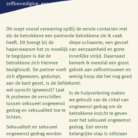
zelfbevrediging, enz.
Dit roept vooral verwarring op
Bij de eerste contacten met
als de betrokkene een partner
de betrokkene zie ik vaak
heeft. Dit brengt bij de
diepe schaamte, een gevoel
haper waarom het zo moeilijk
van eenzaamheid en grote
te begrijpen is dat de
innerlijke strijd. Daarnaast
betrokkene zich hiermee
bemerk ik meestal een groot
bezighoudt. De partner voelt
gebrek aan zelfvertrouwen en
zich afgewezen, gedumpt,
weinig hoop dat het nog goed
aan de kant gezet, is de liefde
komt.
wel oprecht (geweest)? Laat
In de hulpverlening maken
ik proberen de verschillen
we gebruik van de cirkel van
tussen seksueel ongewenst
ongewenst gedrag om de
gedrag en seksualiteit toe te
betrokkene inzicht te geven
lichten.
over het seksueel ongewenst
Seksualiteit en seksueel
gedrag. Een eerste
ongewenst gedrag worden
belangrijke stap is stilstaan