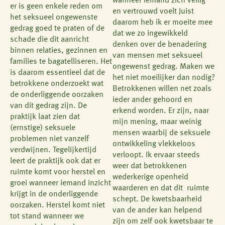
wanneer iemand zich veilig
er is geen enkele reden om
en vertrouwd voelt Juist
het seksueel ongewenste
daarom heb ik er moeite mee
gedrag goed te praten of de
dat we zo ingewikkeld
schade die dit aanricht
denken over de benadering
binnen relaties, gezinnen en
van mensen met seksueel
families te bagatelliseren. Het
ongewenst gedrag. Maken we
is daarom essentieel dat de
het niet moeilijker dan nodig?
betrokkene onderzoekt wat
Betrokkenen willen net zoals
de onderliggende oorzaken
ieder ander gehoord en
van dit gedrag zijn. De
erkend worden. Er zijn, naar
praktijk laat zien dat
mijn mening, maar weinig
(ernstige) seksuele
mensen waarbij de seksuele
problemen niet vanzelf
ontwikkeling vlekkeloos
verdwijnen. Tegelijkertijd
verloopt. Ik ervaar steeds
leert de praktijk ook dat er
weer dat betrokkenen
ruimte komt voor herstel en
wederkerige openheid
groei wanneer iemand inzicht
waarderen en dat dit ruimte
krijgt in de onderliggende
schept. De kwetsbaarheid
oorzaken. Herstel komt niet
van de ander kan helpend
tot stand wanneer we
zijn om zelf ook kwetsbaar te