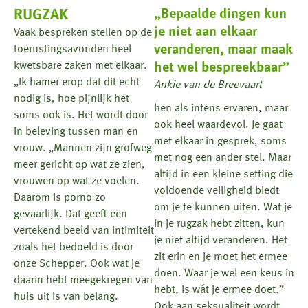
RUGZAK
„Bepaalde dingen kun
je niet aan elkaar
Vaak bespreken stellen op de
veranderen, maar maak
toerustingsavonden heel
kwetsbare zaken met elkaar.
het wel bespreekbaar”
„Ik hamer erop dat dit echt
Ankie
van
de
Breevaart
nodig is, hoe pijnlijk het
hen als intens ervaren, maar
soms ook is. Het wordt door
ook heel waardevol. Je gaat
in beleving tussen man en
met elkaar in gesprek, soms
vrouw. „Mannen zijn grofweg
met nog een ander stel. Maar
meer gericht op wat ze zien,
altijd in een kleine setting die
vrouwen op wat ze voelen.
voldoende veiligheid biedt
Daarom is porno zo
om je te kunnen uiten. Wat je
gevaarlijk. Dat geeft een
in je rugzak hebt zitten, kun
vertekend beeld van intimiteit
je niet altijd veranderen. Het
zoals het bedoeld is door
zit erin en je moet het ermee
onze Schepper. Ook wat je
doen. Waar je wel een keus in
daarin hebt meegekregen van
hebt, is wát je ermee doet.”
huis uit is van belang.
Ook aan seksualiteit wordt