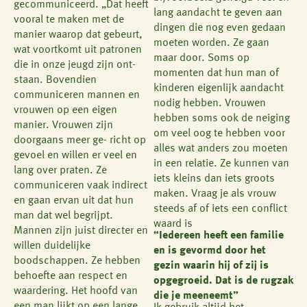
gecommuniceerd. „Dat heeft
lang aandacht te geven aan
vooral te maken met de
dingen die nog even gedaan
manier waarop dat gebeurt,
moeten worden. Ze gaan
wat voortkomt uit patronen
maar door. Soms op
die in onze jeugd zijn ont-
momenten dat hun man of
staan. Bovendien
kinderen eigenlijk aandacht
communiceren mannen en
nodig hebben. Vrouwen
vrouwen op een eigen
hebben soms ook de neiging
manier. Vrouwen zijn
om veel oog te hebben voor
doorgaans meer ge- richt op
alles wat anders zou moeten
gevoel en willen er veel en
in een relatie. Ze kunnen van
lang over praten. Ze
iets kleins dan iets groots
communiceren vaak indirect
maken. Vraag je als vrouw
en gaan ervan uit dat hun
steeds af of iets een conflict
man dat wel begrijpt.
waard is
Mannen zijn juist directer en
“Iedereen heeft een familie
willen duidelijke
en is gevormd door het
boodschappen. Ze hebben
gezin waarin hij of zij is
behoefte aan respect en
opgegroeid. Dat is de rugzak
waardering. Het hoofd van
die je meeneemt”
een man lijkt op een lange