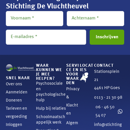
Stichting De Vluchtheuvel
WAAR
SERVI
LOCAT
CONTACT
KUNNEN WE
CE EN
IES
Stationsplein
JE MEE
VOOR
SNEL NAAR
HELPEN?
WAAR
21
DEN
Psychosociale
Over ons
4461 HP Goes
en
Privacy
Aanmelden
psychologische
&
0113 - 21 30 98
hulp
Doneren
Klacht
06 - 46 50
Tarieven en
Hulp bij relaties
en
54 07
vergoeding
Schoolmaatsch
appelijk werk
Algem
Inloggen
info@stichting