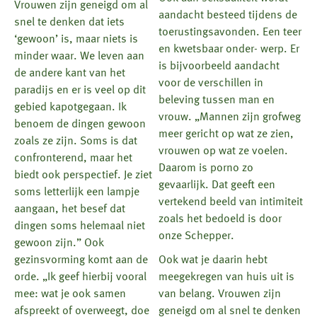
Vrouwen zijn geneigd om al
aandacht besteed tijdens de
snel te denken dat iets
toerustingsavonden. Een teer
‘gewoon’ is, maar niets is
en kwetsbaar onder- werp. Er
minder waar. We leven aan
is bijvoorbeeld aandacht
de andere kant van het
voor de verschillen in
paradijs en er is veel op dit
beleving tussen man en
gebied kapotgegaan. Ik
vrouw. „Mannen zijn grofweg
benoem de dingen gewoon
meer gericht op wat ze zien,
zoals ze zijn. Soms is dat
vrouwen op wat ze voelen.
confronterend, maar het
Daarom is porno zo
biedt ook perspectief. Je ziet
gevaarlijk. Dat geeft een
soms letterlijk een lampje
vertekend beeld van intimiteit
aangaan, het besef dat
zoals het bedoeld is door
dingen soms helemaal niet
onze Schepper.
gewoon zijn.” Ook
gezinsvorming komt aan de
Ook wat je daarin hebt
orde. „Ik geef hierbij vooral
meegekregen van huis uit is
mee: wat je ook samen
van belang. Vrouwen zijn
afspreekt of overweegt, doe
geneigd om al snel te denken