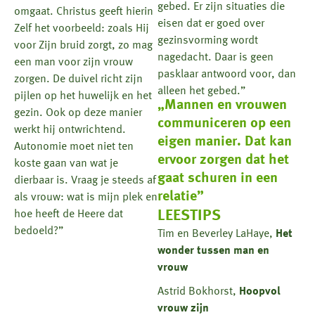
gebed. Er zijn situaties die
omgaat. Christus geeft hierin
eisen dat er goed over
Zelf het voorbeeld: zoals Hij
gezinsvorming wordt
voor Zijn bruid zorgt, zo mag
nagedacht. Daar is geen
een man voor zijn vrouw
pasklaar antwoord voor, dan
zorgen. De duivel richt zijn
alleen het gebed.”
pijlen op het huwelijk en het
„Mannen en vrouwen
gezin. Ook op deze manier
communiceren op een
werkt hij ontwrichtend.
eigen manier. Dat kan
Autonomie moet niet ten
ervoor zorgen dat het
koste gaan van wat je
gaat schuren in een
dierbaar is. Vraag je steeds af
relatie”
als vrouw: wat is mijn plek en
LEESTIPS
hoe heeft de Heere dat
bedoeld?”
Tim en Beverley LaHaye,
Het
wonder
tussen
man
en
vrouw
Astrid Bokhorst,
Hoopvol
vrouw
zijn