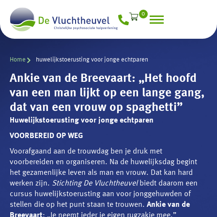
0
Home
huwelijkstoerusting voor jonge echtparen
Ankie van de Breevaart: „Het hoofd
van een man lijkt op een lange gang,
dat van een vrouw op spaghetti”
Huwelijkstoerusting voor jonge echtparen
VOORBEREID
OP
WEG
Voorafgaand aan de trouwdag ben je druk met
voorbereiden en organiseren. Na de huwelijksdag begint
het gezamenlijke leven als man en vrouw. Dat kan hard
werken zijn.
Stichting De Vluchtheuvel
biedt daarom een
cursus huwelijkstoerusting aan voor jonggehuwden of
stellen die op het punt staan te trouwen.
Ankie van de
Breevaart
: „Je neemt ieder je eigen rugzakje mee.”