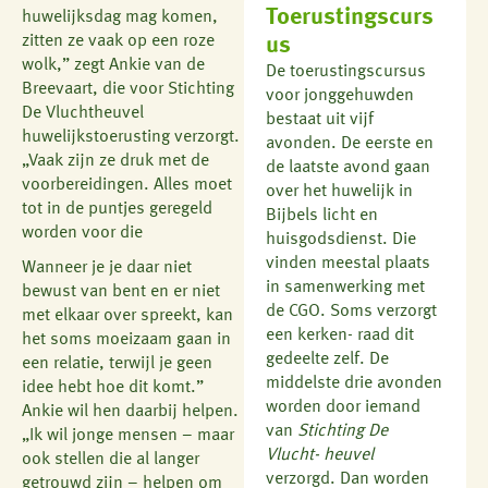
Toerustingscurs
huwelijksdag mag komen,
zitten ze vaak op een roze
us
wolk,” zegt Ankie van de
De toerustingscursus
Breevaart, die voor Stichting
voor jonggehuwden
De Vluchtheuvel
bestaat uit vijf
huwelijkstoerusting verzorgt.
avonden. De eerste en
„Vaak zijn ze druk met de
de laatste avond gaan
voorbereidingen. Alles moet
over het huwelijk in
tot in de puntjes geregeld
Bijbels licht en
worden voor die
huisgodsdienst. Die
vinden meestal plaats
Wanneer je je daar niet
in samenwerking met
bewust van bent en er niet
de CGO. Soms verzorgt
met elkaar over spreekt, kan
een kerken- raad dit
het soms moeizaam gaan in
gedeelte zelf. De
een relatie, terwijl je geen
middelste drie avonden
idee hebt hoe dit komt.”
worden door iemand
Ankie wil hen daarbij helpen.
van
Stichting De
„Ik wil jonge mensen – maar
Vlucht- heuvel
ook stellen die al langer
verzorgd. Dan worden
getrouwd zijn – helpen om