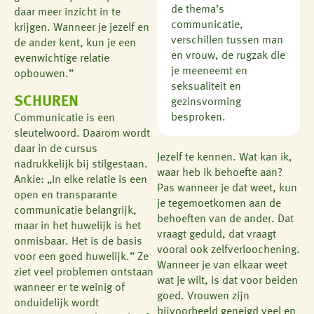
de thema’s
daar meer inzicht in te
communicatie,
krijgen. Wanneer je jezelf en
verschillen tussen man
de ander kent, kun je een
en vrouw, de rugzak die
evenwichtige relatie
je meeneemt en
opbouwen.”
seksualiteit en
SCHUREN
gezinsvorming
besproken.
Communicatie is een
sleutelwoord. Daarom wordt
daar in de cursus
Jezelf te kennen. Wat kan ik,
nadrukkelijk bij stilgestaan.
waar heb ik behoefte aan?
Ankie: „In elke relatie is een
Pas wanneer je dat weet, kun
open en transparante
je tegemoetkomen aan de
communicatie belangrijk,
behoeften van de ander. Dat
maar in het huwelijk is het
vraagt geduld, dat vraagt
onmisbaar. Het is de basis
vooral ook zelfverloochening.
voor een goed huwelijk.” Ze
Wanneer je van elkaar weet
ziet veel problemen ontstaan
wat je wilt, is dat voor beiden
wanneer er te weinig of
goed. Vrouwen zijn
onduidelijk wordt
bijvoorbeeld geneigd veel en