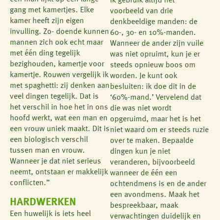
Ik gebruik altijd het
gang met kamertjes. Elke
voorbeeld van drie
kamer heeft zijn eigen
denkbeeldige manden: de
invulling. Zo- doende kunnen
60-, 30- en 10%-manden.
mannen zich ook echt maar
Wanneer de ander zijn vuile
met één ding tegelijk
was niet opruimt, kun je er
bezighouden, kamertje voor
steeds opnieuw boos om
kamertje. Rouwen vergelijk ik
worden. Je kunt ook
met spaghetti: zij denken aan
besluiten: ik doe dit in de
veel dingen tegelijk. Dat is
‘60%-mand.’ Vervelend dat
het verschil in hoe het in ons
die was niet wordt
hoofd werkt, wat een man en
opgeruimd, maar het is het
een vrouw uniek maakt. Dit is
niet waard om er steeds ruzie
een biologisch verschil
over te maken. Bepaalde
tussen man en vrouw.
dingen kun je niet
Wanneer je dat niet serieus
veranderen, bijvoorbeeld
neemt, ontstaan er makkelijk
wanneer de één een
conflicten.”
ochtendmens is en de ander
een avondmens. Maak het
HARDWERKEN
bespreekbaar, maak
Een huwelijk is iets heel
verwachtingen duidelijk en