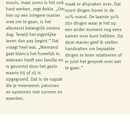
moois, maar soms is het ook
maak er afspraken over. Dat
hard werken, zegt Ankie. „Om
soort dingen horen in de
hier op een integere manier
10%-mand. De laatste 30%
mee om te gaan, is het
zijn dingen waar je het op
allereerst belangrijk omene
een ander moment nog eens
dag. Terwijl het eigenlijke
samen over kunt hebben. Op
leven dan pas begint.” Dat
deze manier geef ik stellen
vraagt heel wat. „Niemand
handvatten om bepaalde
gaat blanco het huwelijk in.
dingen te leren relativeren of
Iedereen heeft een familie en
er juist het gesprek over aan
is gevormd door het gezin
te gaan.”
waarin hij of zij is
opgegroeid. Dat is de rugzak
die je meeneemt: patronen
en systemen met normen en
waarden.