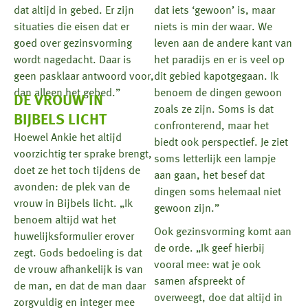
dat altijd in gebed. Er zijn
dat iets ‘gewoon’ is, maar
situaties die eisen dat er
niets is min der waar. We
goed over gezinsvorming
leven aan de andere kant van
wordt nagedacht. Daar is
het paradijs en er is veel op
geen pasklaar antwoord voor,
dit gebied kapotgegaan. Ik
dan alleen het gebed.”
benoem de dingen gewoon
DE VROUW IN
zoals ze zijn. Soms is dat
BIJBELS LICHT
confronterend, maar het
Hoewel Ankie het altijd
biedt ook perspectief. Je ziet
voorzichtig ter sprake brengt,
soms letterlijk een lampje
doet ze het toch tijdens de
aan gaan, het besef dat
avonden: de plek van de
dingen soms helemaal niet
vrouw in Bijbels licht. „Ik
gewoon zijn.”
benoem altijd wat het
Ook gezinsvorming komt aan
huwelijksformulier erover
de orde. „Ik geef hierbij
zegt. Gods bedoeling is dat
vooral mee: wat je ook
de vrouw afhankelijk is van
samen afspreekt of
de man, en dat de man daar
overweegt, doe dat altijd in
zorgvuldig en integer mee