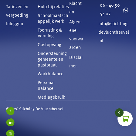
Klacht
06 - 46 50
Tarieven en
Hulp bij relaties
en
54 07
vergoeding
Schoolmaatsch
appelijk werk
Algem
Inloggen
info@stichting
Toerusting &
ene
devluchtheuvel
Vorming
voorwa
.nl
Gastopvang
arden
Ondersteuning
Disclai
gemeente en
pastoraat
mer
Workbalance
Personal
Balance
Mediagebruik
©2026 Stichting De Vluchtheuvel
0