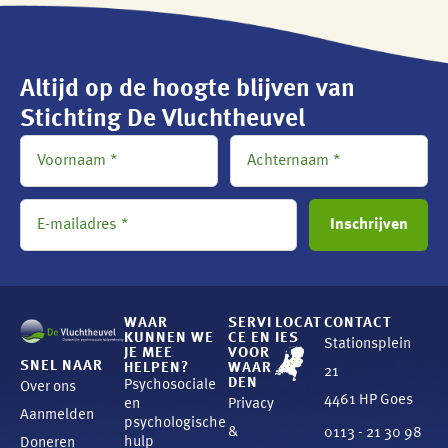
Altijd op de hoogte blijven van
Stichting De Vluchtheuvel
WAAR
SERVI
LOCAT
CONTACT
KUNNEN WE
CE EN
IES
Stationsplein
JE MEE
VOOR
SNEL NAAR
HELPEN?
WAAR
21
DEN
Psychosociale
Over ons
4461 HP Goes
en
Privacy
Aanmelden
psychologische
&
0113 - 21 30 98
hulp
Doneren