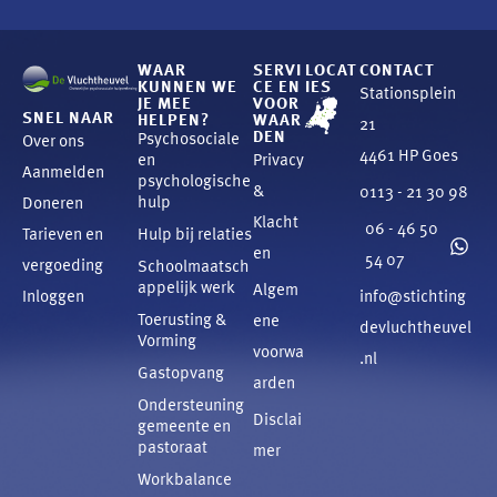
WAAR
SERVI
LOCAT
CONTACT
KUNNEN WE
CE EN
IES
Stationsplein
JE MEE
VOOR
SNEL NAAR
HELPEN?
WAAR
21
DEN
Psychosociale
Over ons
4461 HP Goes
en
Privacy
Aanmelden
psychologische
&
0113 - 21 30 98
hulp
Doneren
Klacht
06 - 46 50
Tarieven en
Hulp bij relaties
en
54 07
vergoeding
Schoolmaatsch
appelijk werk
Algem
Inloggen
info@stichting
Toerusting &
ene
devluchtheuvel
Vorming
voorwa
.nl
Gastopvang
arden
Ondersteuning
Disclai
gemeente en
pastoraat
mer
Workbalance