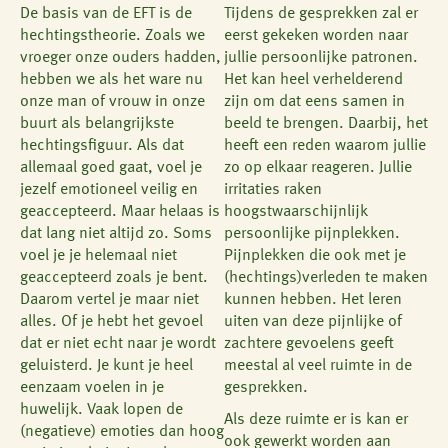
De basis van de EFT is de
Tijdens de gesprekken zal er
hechtingstheorie. Zoals we
eerst gekeken worden naar
vroeger onze ouders hadden,
jullie persoonlijke patronen.
hebben we als het ware nu
Het kan heel verhelderend
onze man of vrouw in onze
zijn om dat eens samen in
buurt als belangrijkste
beeld te brengen. Daarbij, het
hechtingsfiguur. Als dat
heeft een reden waarom jullie
allemaal goed gaat, voel je
zo op elkaar reageren. Jullie
jezelf emotioneel veilig en
irritaties raken
geaccepteerd. Maar helaas is
hoogstwaarschijnlijk
dat lang niet altijd zo. Soms
persoonlijke pijnplekken.
voel je je helemaal niet
Pijnplekken die ook met je
geaccepteerd zoals je bent.
(hechtings)verleden te maken
Daarom vertel je maar niet
kunnen hebben. Het leren
alles. Of je hebt het gevoel
uiten van deze pijnlijke of
dat er niet echt naar je wordt
zachtere gevoelens geeft
geluisterd. Je kunt je heel
meestal al veel ruimte in de
eenzaam voelen in je
gesprekken.
huwelijk. Vaak lopen de
Als deze ruimte er is kan er
(negatieve) emoties dan hoog
ook gewerkt worden aan