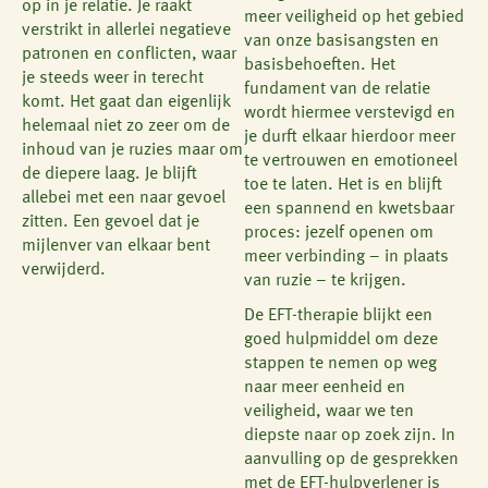
op in je relatie. Je raakt
meer veiligheid op het gebied
verstrikt in allerlei negatieve
van onze basisangsten en
patronen en conflicten, waar
basisbehoeften. Het
je steeds weer in terecht
fundament van de relatie
komt. Het gaat dan eigenlijk
wordt hiermee verstevigd en
helemaal niet zo zeer om de
je durft elkaar hierdoor meer
inhoud van je ruzies maar om
te vertrouwen en emotioneel
de diepere laag. Je blijft
toe te laten. Het is en blijft
allebei met een naar gevoel
een spannend en kwetsbaar
zitten. Een gevoel dat je
proces: jezelf openen om
mijlenver van elkaar bent
meer verbinding – in plaats
verwijderd.
van ruzie – te krijgen.
De EFT-therapie blijkt een
goed hulpmiddel om deze
stappen te nemen op weg
naar meer eenheid en
veiligheid, waar we ten
diepste naar op zoek zijn. In
aanvulling op de gesprekken
met de EFT-hulpverlener is